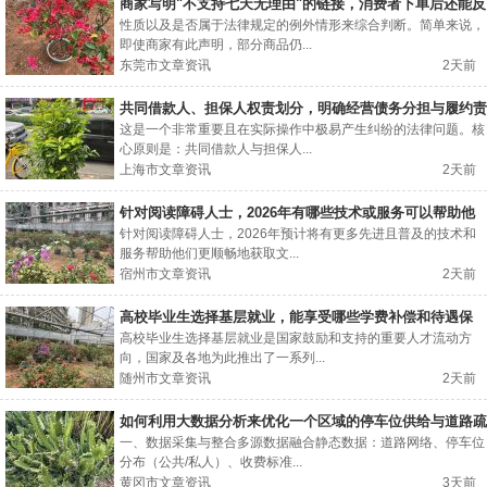
商家写明"不支持七天无理由"的链接，消费者下单后还能反
悔吗？
性质以及是否属于法律规定的例外情形来综合判断。简单来说，
即使商家有此声明，部分商品仍...
东莞市文章资讯
2天前
共同借款人、担保人权责划分，明确经营债务分担与履约责
任
这是一个非常重要且在实际操作中极易产生纠纷的法律问题。核
心原则是：共同借款人与担保人...
上海市文章资讯
2天前
针对阅读障碍人士，2026年有哪些技术或服务可以帮助他
们更顺畅地获取文字信息？
针对阅读障碍人士，2026年预计将有更多先进且普及的技术和
服务帮助他们更顺畅地获取文...
宿州市文章资讯
2天前
高校毕业生选择基层就业，能享受哪些学费补偿和待遇保
障？
高校毕业生选择基层就业是国家鼓励和支持的重要人才流动方
向，国家及各地为此推出了一系列...
随州市文章资讯
2天前
如何利用大数据分析来优化一个区域的停车位供给与道路疏
导策略？
一、数据采集与整合多源数据融合静态数据：道路网络、停车位
分布（公共/私人）、收费标准...
黄冈市文章资讯
3天前