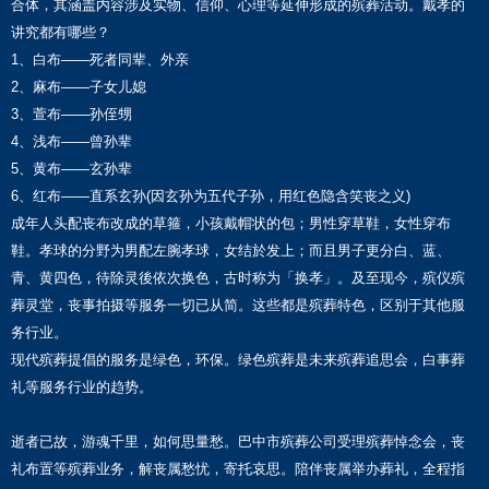
合体，其涵盖内容涉及实物、信仰、心理等延伸形成的殡葬活动。戴孝的
讲究都有哪些？
1、白布——死者同辈、外亲
2、麻布——子女儿媳
3、萱布——孙侄甥
4、浅布——曾孙辈
5、黄布——玄孙辈
6、红布——直系玄孙(因玄孙为五代子孙，用红色隐含笑丧之义)
成年人头配丧布改成的草箍，小孩戴帽状的包；男性穿草鞋，女性穿布
鞋。孝球的分野为男配左腕孝球，女结於发上；而且男子更分白、蓝、
青、黄四色，待除灵後依次换色，古时称为「换孝」。及至现今，殡仪殡
葬灵堂，丧事拍摄等服务一切已从简。这些都是殡葬特色，区别于其他服
务行业。
现代殡葬提倡的服务是绿色，环保。绿色殡葬是未来殡葬追思会，白事葬
礼等服务行业的趋势。
逝者已故，游魂千里，如何思量愁。巴中市殡葬公司受理殡葬悼念会，丧
礼布置等殡葬业务，解丧属愁忧，寄托哀思。陪伴丧属举办葬礼，全程指