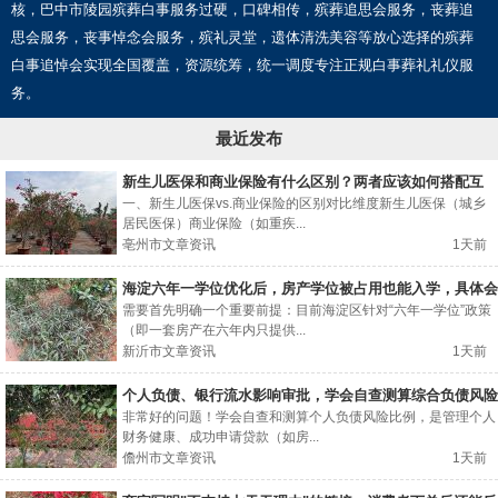
核，巴中市陵园殡葬白事服务过硬，口碑相传，殡葬追思会服务，丧葬追
思会服务，丧事悼念会服务，殡礼灵堂，遗体清洗美容等放心选择的殡葬
白事追悼会实现全国覆盖，资源统筹，统一调度专注正规白事葬礼礼仪服
务。
最近发布
新生儿医保和商业保险有什么区别？两者应该如何搭配互
补？
一、新生儿医保vs.商业保险的区别对比维度新生儿医保（城乡
居民医保）商业保险（如重疾...
亳州市文章资讯
1天前
海淀六年一学位优化后，房产学位被占用也能入学，具体会
走哪种划片路径？
需要首先明确一个重要前提：目前海淀区针对“六年一学位”政策
（即一套房产在六年内只提供...
新沂市文章资讯
1天前
个人负债、银行流水影响审批，学会自查测算综合负债风险
比例
非常好的问题！学会自查和测算个人负债风险比例，是管理个人
财务健康、成功申请贷款（如房...
儋州市文章资讯
1天前