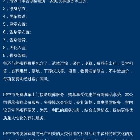
2，洽谈白事告别会服务，家庭丧事服务等业务;
3，净身穿衣;
4，灵车接送;
5，灵堂布置;
6，告别堂布置;
7，告别遗骨;
8，火化入盒;
9，骨灰落葬。
每环节的殡葬费用包含了，遗体运输，保存，冷藏，殡葬车出租，灵堂租
赁，丧葬用品，墓地，下葬仪式等。项目，收费清楚明白，不中途加价，
每项花费均经过客户同意。
巴中市免费班车上门接送殡葬服务，购墓享受优惠并有随葬品享受。本公
司秉承殡葬出殡服务，丧葬悼念会策划，丧礼策划，白事灵堂服务，室内
设灵堂等殡葬便民，为民，利民的服务准则，结合实际情况，提供更多优
质兼人性化的葬礼服务。
巴中市传统殡葬是与死亡相关的人类创造的社群活动中多种特质文化的复