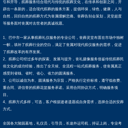
引和开导，殡葬服务结合现代与传统的殡葬文化，在传承和创新之间，开
辟出一条新的，适合现代殡葬的服务方案，提倡环保，绿色，健康，人与
自然，回归自然的殡葬方式为丧属缓解悲痛。丧葬告别会策划，灵堂超度
等服务面对丧属对去世者的真诚祝愿。
1、巴中市一家从事殡葬礼仪服务的专业公司，丧葬灵堂布置在市场中独树
一帜，填补了殡葬行业的空白，满足了丧属对现代殡仪服务的需求，促进
了殡葬改革的有序发展。
2、殡葬公司经过多年的探索、发展与提升，丧礼摄像服务借鉴传统殡葬民
俗文化的成功经验，推出了全天候、全流程一站式殡葬服务，使丧属真正
感受到省钱、省时、省心、省力的圆满服务。
3、公司以诚信为本、圆满服务为宗旨，严格执行定价标准，遵守低收费、
重合同、讲信誉的殡葬花篮服务承诺。采用合同协议方式，明确服务项
目。
4、殡葬方式多样，可选，客户根据逝者遗愿或自身需求，选择合适的安葬
方式。
全国各大陵园墓地，礼仪员，引导员，长途外运司机，持证上岗，专业考