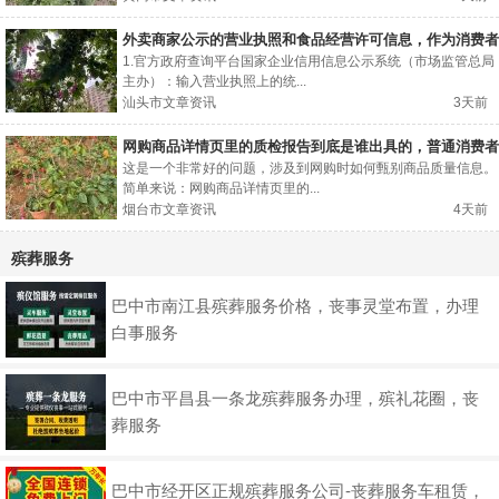
外卖商家公示的营业执照和食品经营许可信息，作为消费者
可以用哪些方式交叉核对真伪？
1.官方政府查询平台国家企业信用信息公示系统（市场监管总局
主办）：输入营业执照上的统...
汕头市文章资讯
3天前
网购商品详情页里的质检报告到底是谁出具的，普通消费者
能自己查到吗？
这是一个非常好的问题，涉及到网购时如何甄别商品质量信息。
简单来说：网购商品详情页里的...
烟台市文章资讯
4天前
殡葬服务
巴中市南江县殡葬服务价格，丧事灵堂布置，办理
白事服务
巴中市平昌县一条龙殡葬服务办理，殡礼花圈，丧
葬服务
巴中市经开区正规殡葬服务公司-丧葬服务车租赁，