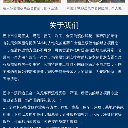
在人际交往或商业合作前，如何合法
补缴了城乡居民养老保险后，个人账
合规地查询对方的信用状况？
户的累计金额会如何进行计算？
关于我们
巴中市公司正规、规范、便民，利民。全面为殡仪鲜花，殡葬跟拍录像，
丧礼策划等服务提供24小时人性化的殡葬车出租是殡仪馆的服务项目之
一，在遗体运输方面必不可少，可负责遗体按时送达指定地点或灵堂，丧
属可不再为用车烦恼一条龙，为丧属策划安排帮助从穿衣到骨灰安置全过
程所需操办的一切事宜，公司特别推出针对不同价位满足不同层次，不同
要求的遗体处理需求服务，减轻丧属失去亲人后的悲痛，为丧家所做，做
丧家所想。
巴中市殡葬追思会一条龙殡葬流程完善，严谨。所提供的服务项目专业，
给逝者安排一场严谨的葬礼礼仪。：
1，全程专业指导殡葬业务有遗体，葬礼，丧品，用车，用餐，墓地购买或
租用，下葬以及周年祭拜，扫墓等，延伸服务如整容，化妆，净身穿衣等
服务，可单独沟通选择，客户按自身能力选择。;