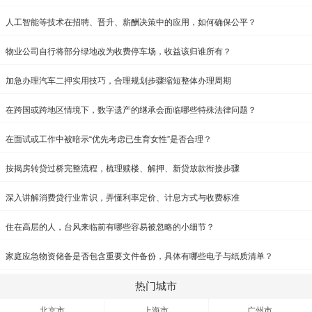
人工智能等技术在招聘、晋升、薪酬决策中的应用，如何确保公平？
物业公司自行将部分绿地改为收费停车场，收益该归谁所有？
加急办理汽车二押实用技巧，合理规划步骤缩短整体办理周期
在跨国或跨地区情境下，数字遗产的继承会面临哪些特殊法律问题？
在面试或工作中被暗示“优先考虑已生育女性”是否合理？
按揭房转贷过桥完整流程，梳理赎楼、解押、新贷放款衔接步骤
深入讲解消费贷行业常识，弄懂利率定价、计息方式与收费标准
住在高层的人，台风来临前有哪些容易被忽略的小细节？
家庭应急物资储备是否包含重要文件备份，具体有哪些电子与纸质清单？
热门城市
北京市
上海市
广州市