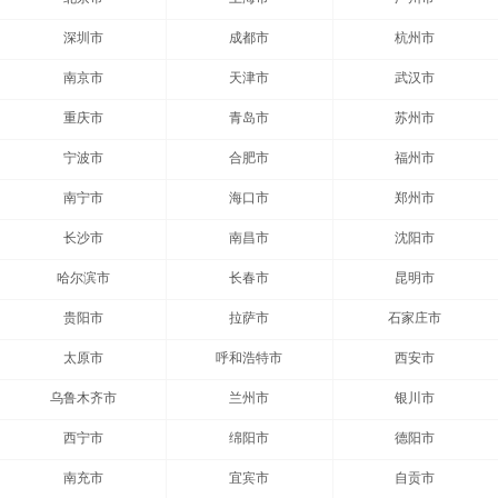
深圳市
成都市
杭州市
南京市
天津市
武汉市
重庆市
青岛市
苏州市
宁波市
合肥市
福州市
南宁市
海口市
郑州市
长沙市
南昌市
沈阳市
哈尔滨市
长春市
昆明市
贵阳市
拉萨市
石家庄市
太原市
呼和浩特市
西安市
乌鲁木齐市
兰州市
银川市
西宁市
绵阳市
德阳市
南充市
宜宾市
自贡市