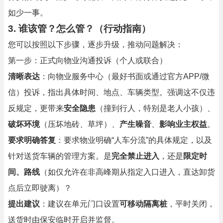
如少一事。
3. 谁该管？怎么管？（行动指南）
您可以按照以下步骤，逐步升级，推动问题解决：
第一步：正式向物业沟通投诉（个人或联合）
清晰表达
：向物业服务中心（最好书面或通过官方APP/微
信）投诉，指出具体时间、地点、车辆类型。强调这不仅违
反规定，更带来
安全隐患
（撞到行人，特别是老人小孩）、
破坏环境
（压坏地砖、草坪）、
产生噪音
、
影响业主权益
。
要求明确答复
：要求物业明确“人车分流”的具体规定，以及
针对送货车辆的管理方案。是
完全禁止进入
，还是
限定时
间、路线
（如仅允许在非高峰期从指定入口进入，直达卸货
点后立即驶离）？
提出建议
：建议在单元门口设置
可移动隔离桩
，平时关闭，
送货时由保安临时开启并监督。