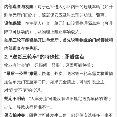
内部巡查与劝阻
：对于已经进入小区内部的违规车辆（如开
到单元厅门口的），巡逻保安应及时发现并劝阻、驱离。
设施保障
：在主要人行道、单元门口设置物理隔离桩（可升
降或可移动的），从物理上阻止车辆驶入。
如果三轮车能轻易开进单元厅，首先说明物业的门岗管控和
内部巡查存在失职。
2. “送货三轮车”的特殊性：矛盾焦点
物业有时会“睁一只眼闭一只眼”，原因可能包括：
“最后一公里”难题
：快递、外卖、送水等三轮车需要将重物
送达单元门甚至家门口。如果完全禁止，可能引发业主
对“送货不便”的投诉。
规定不明确
：“人车分流”可能没有详细规定送货车辆的通行
办法，导致执行标准不一。
保安怕冲突
：阻拦时可能发生口角，部分保安选择多一事不