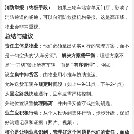
消防举报（终极手段）
：如果三轮车堵塞单元门厅，影响了
消防通道的畅通，可以向消防救援机构举报。这是高压线，
物业会非常重视。
总结与建议
责任主体是物业
：他们必须拿出切实可行的管理方案，而不
是一句空头的“人车分流”。
解决方案需平衡
：理想方案不
是“一刀切”禁止所有车辆，而是
“有序管理”
。例如：
设立
集中卸货区
，由物业用小推车协助搬运。
允许送货车辆在
规定时间段
（如上午9-11点，下午2-4点）
从
固定路线
快速通行，且车速需严格控制。
关键位置设置
物理隔离
，并由保安值守或控制钥匙。
业主应积极行动
：从个人投诉到集体行动，步步升级，保留
好沟通记录和证据（照片、视频）。
核心是让物业意识到，管理好这个问题是他们的责任，而放