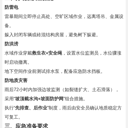
防雷电
雷暴期间立即停止高处、空旷区域作业，远离塔吊、金属设
备。
躲入封闭车辆或砖混结构房屋，避免树下躲避。
防洪涝
水域作业穿戴
救生衣+安全绳
，设置水位监测员，水位骤涨
时启动撤离。
地下空间作业前测试排水泵，配备应急防水挡板。
防地质灾害
雨后72小时内加强边坡监测（如裂缝扩大、土石滑落），
采用“
坡顶截水沟+坡面防护网
”组合措施。
执行“
先排查、后作业
”制度，雨后由安全员确认地质稳定方
可复工。
三、应急准备要求