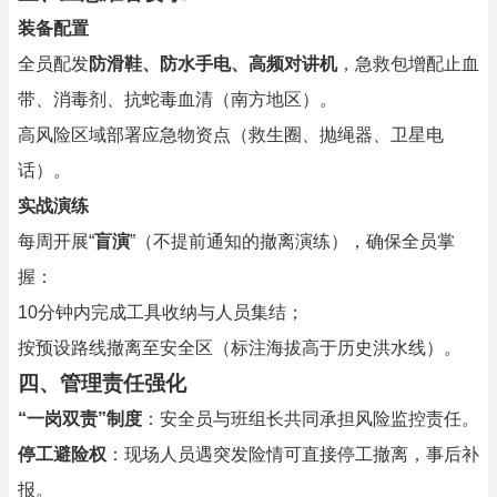
装备配置
全员配发
防滑鞋、防水手电、高频对讲机
，急救包增配止血
带、消毒剂、抗蛇毒血清（南方地区）。
高风险区域部署应急物资点（救生圈、抛绳器、卫星电
话）。
实战演练
每周开展“
盲演
”（不提前通知的撤离演练），确保全员掌
握：
10分钟内完成工具收纳与人员集结；
按预设路线撤离至安全区（标注海拔高于历史洪水线）。
四、管理责任强化
“一岗双责”制度
：安全员与班组长共同承担风险监控责任。
停工避险权
：现场人员遇突发险情可直接停工撤离，事后补
报。