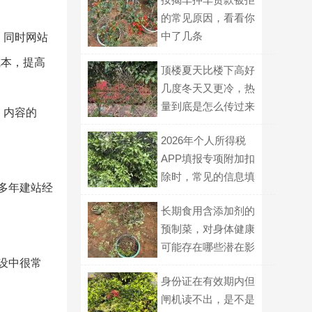
的常见原因，看看你
中了几条
，同时网站
成本，提高
顶楼夏天比楼下高好
几度冬天又更冷，热
量到底是怎么传过来
、内容的
的？
2026年个人所得税
APP填报专项附加扣
除时，常见的信息填
市多年建站经
报错误有哪些需要避
长期食用含添加剂的
免？
预制菜，对身体健康
可能存在哪些潜在影
设中很常
响？
身份证在有效期内但
闸机读不出，是不是