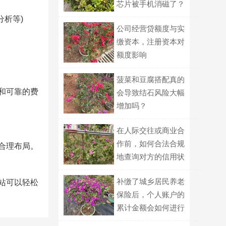
芯片被手机消磁了？
分析等)
公司经营贷额度与实
缴资本，注册资本对
额度影响
菠菜和豆腐搭配真的
和可靠的费
会导致结石风险大幅
增加吗？
在人际交往或商业合
作前，如何合法合规
合理布局。
地查询对方的信用状
况？
补缴了城乡居民养老
建站可以轻松
保险后，个人账户的
累计金额会如何进行
计算？