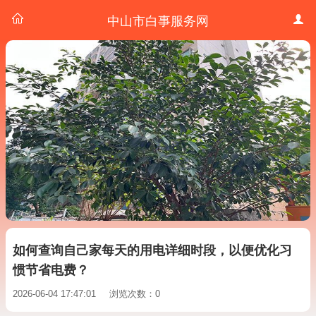
中山市白事服务网
如何查询自己家每天的用电详细时段，以便优化习
惯节省电费？
2026-06-04 17:47:01
浏览次数：0