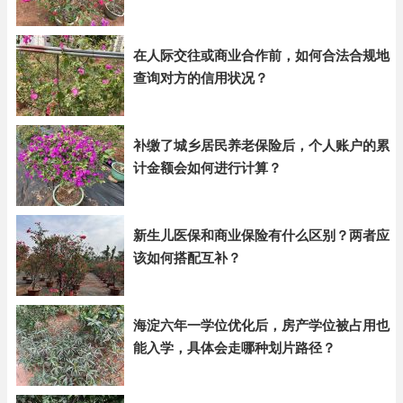
在人际交往或商业合作前，如何合法合规地
查询对方的信用状况？
补缴了城乡居民养老保险后，个人账户的累
计金额会如何进行计算？
新生儿医保和商业保险有什么区别？两者应
该如何搭配互补？
海淀六年一学位优化后，房产学位被占用也
能入学，具体会走哪种划片路径？