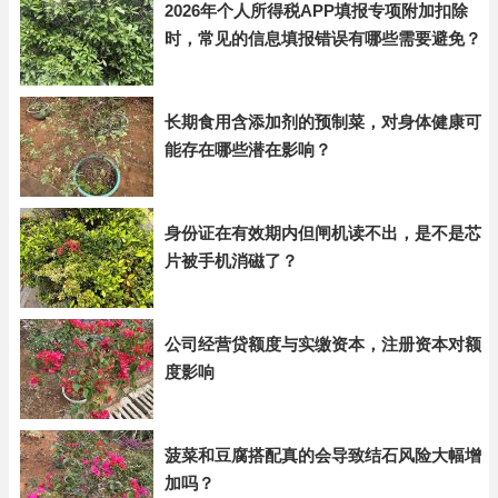
2026年个人所得税APP填报专项附加扣除
时，常见的信息填报错误有哪些需要避免？
长期食用含添加剂的预制菜，对身体健康可
能存在哪些潜在影响？
身份证在有效期内但闸机读不出，是不是芯
片被手机消磁了？
公司经营贷额度与实缴资本，注册资本对额
度影响
菠菜和豆腐搭配真的会导致结石风险大幅增
加吗？