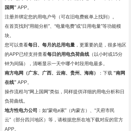
国网”
APP。
注册并绑定您的用电户号（可在旧电费账单上找到）。
在首页找到“用能分析”、“电量电费”或“日用电量”等功能模
块。
您可以查看
每日、每月的总用电量
，更重要的是，很多地区
的APP已经支持查看
每日的用电负荷曲线
（以小时或15分
钟为间隔），清晰显示一天中哪个时段用电最多。
南方电网（广东、广西、云南、贵州、海南）
：下载
“南网
在线”
APP。
操作流程与“网上国网”类似，同样提供详细的用电分析和日
负荷曲线。
地方性电力公司
：如“蒙电e家”（内蒙古）、“天府市民
云”（部分四川地区）等，请根据您所在地下载对应的官方
APP。