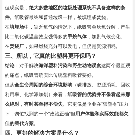
但现实是，
绝大多数地区的垃圾处理系统不具备这样的条
件
。纸吸管最终和普通垃圾一样，被填埋或焚烧。
在
填埋场
中，缺乏氧气的情况下，纸吸管会厌氧分解，产生
比二氧化碳温室效应强得多的
甲烷气体
，加剧气候变化。
在
焚烧厂
，如果燃烧充分可以发电，但仍是资源消耗。
三、所以，它真的比塑料更环保吗？
结论
：对于解决
海洋塑料污染
和
野生动物误食
这两个最直观
的痛点，纸吸管确实比传统塑料吸管要好。
但从
全生命周期的综合环境影响
（碳排放、资源消耗、回收
利用率、化学添加剂）来看，
纸吸管的优势并不像看起来那
么绝对，有时甚至得不偿失
。它更像是企业在“禁塑令”压力
下，匆忙找到的一个“政治正确”但
用户体验和实际效能都欠
佳的替代方案
。
四、更好的解决方案是什么？