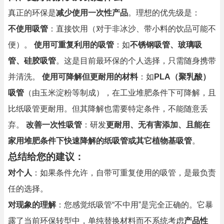
真正的环保是
减少使用一次性产品
。理想的优先级是：
不使用吸管
：直接饮用（对于非冰沙、带小料的饮品可能不
便）。
使用可重复利用的吸管
：如
不锈钢吸管、玻璃吸
管、硅胶吸管
。这是目前最环保的个人选择，只需随身携带
并清洗。
使用可降解但更耐用的材料
：如
PLA（聚乳酸）
吸管
（由玉米淀粉等制成），在工业堆肥条件下可降解，且
比纸吸管更耐用。但其降解也需要特定条件，不能随意丢
弃。
改善一次性吸管
：研发
更耐用、无有害添加、且能在
家用堆肥条件下快速降解的纸吸管或其它植物基吸管
。
总结给您的建议：
对个人
：如果条件允许，自带可重复使用的吸管，是最负责
任的选择。
对现象的理解
：您感觉纸吸管“不中用”是完全正确的。它暴
露了当前环保转型中，单纯替换材料而不系统考虑
产品性