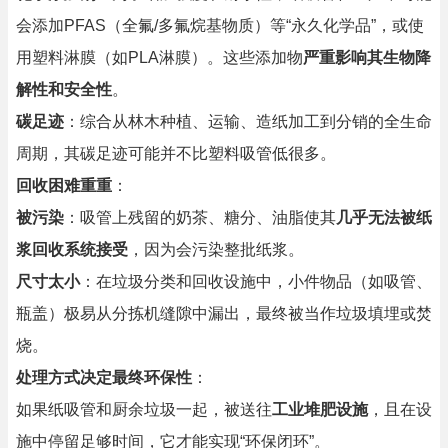
会添加PFAS（全氟/多氟烷基物质）等“永久化学品”，或使
用塑料淋膜（如PLA淋膜）。这些添加物
严重影响其生物降
解性和安全性
。
碳足迹
：综合从林木种植、运输、造纸加工到分销的全生命
周期，其碳足迹可能并不比塑料吸管低很多。
回收困难重重
：
被污染
：吸管上残留的奶茶、糖分、油脂使其
几乎无法被纸
浆回收系统接受
，因为会污染整批纸浆。
尺寸太小
：在垃圾分类和回收设施中，小件物品（如吸管、
瓶盖）极易从分拣机缝隙中漏出，最终被当作垃圾填埋或焚
烧。
处理方式决定最终环保性
：
如果纸吸管和厨余垃圾一起，被送往
工业堆肥设施
，且在设
施中停留足够时间，它才能实现“环保闭环”。