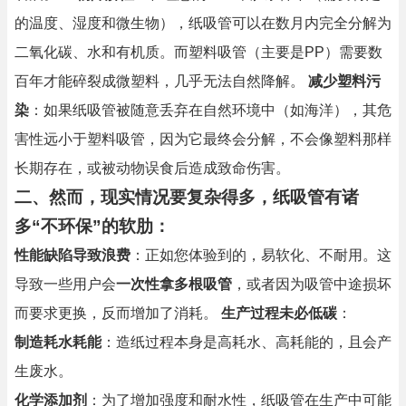
的温度、湿度和微生物），纸吸管可以在数月内完全分解为
二氧化碳、水和有机质。而塑料吸管（主要是PP）需要数
百年才能碎裂成微塑料，几乎无法自然降解。
减少塑料污
染
：如果纸吸管被随意丢弃在自然环境中（如海洋），其危
害性远小于塑料吸管，因为它最终会分解，不会像塑料那样
长期存在，或被动物误食后造成致命伤害。
二、然而，现实情况要复杂得多，纸吸管有诸
多“不环保”的软肋：
性能缺陷导致浪费
：正如您体验到的，易软化、不耐用。这
导致一些用户会
一次性拿多根吸管
，或者因为吸管中途损坏
而要求更换，反而增加了消耗。
生产过程未必低碳
：
制造耗水耗能
：造纸过程本身是高耗水、高耗能的，且会产
生废水。
化学添加剂
：为了增加强度和耐水性，纸吸管在生产中可能