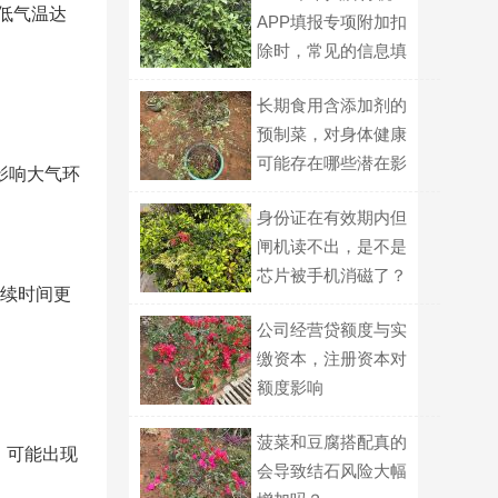
低气温达
APP填报专项附加扣
除时，常见的信息填
报错误有哪些需要避
长期食用含添加剂的
免？
预制菜，对身体健康
可能存在哪些潜在影
影响大气环
响？
身份证在有效期内但
闸机读不出，是不是
芯片被手机消磁了？
续时间更
公司经营贷额度与实
缴资本，注册资本对
额度影响
菠菜和豆腐搭配真的
，可能出现
会导致结石风险大幅