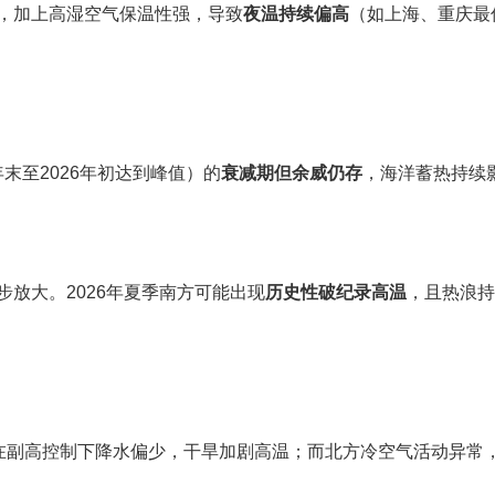
，加上高湿空气保温性强，导致
夜温持续偏高
（如上海、重庆最
年末至2026年初达到峰值）的
衰减期但余威仍存
，海洋蓄热持续
放大。2026年夏季南方可能出现
历史性破纪录高温
，且热浪持
方在副高控制下降水偏少，干旱加剧高温；而北方冷空气活动异常