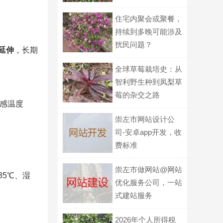
把“空洞”完全画清
住宅内聚会或聚餐，
楚？
持续到多晚可能涉及
扰民问题？
延伸
，长期
全球草莓栽培史：从
智利野生种到凤梨草
莓的杂交之路
体感温度
崇左市网站设计公
司-安卓app开发，收
费标准
崇左市做网站@网站
5℃、湿
优化服务公司，一站
式建站服务
2026年个人所得税