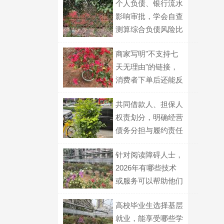
个人负债、银行流水
影响审批，学会自查
测算综合负债风险比
例
商家写明"不支持七
天无理由"的链接，
消费者下单后还能反
悔吗？
共同借款人、担保人
权责划分，明确经营
债务分担与履约责任
针对阅读障碍人士，
2026年有哪些技术
或服务可以帮助他们
更顺畅地获取文字信
高校毕业生选择基层
息？
就业，能享受哪些学