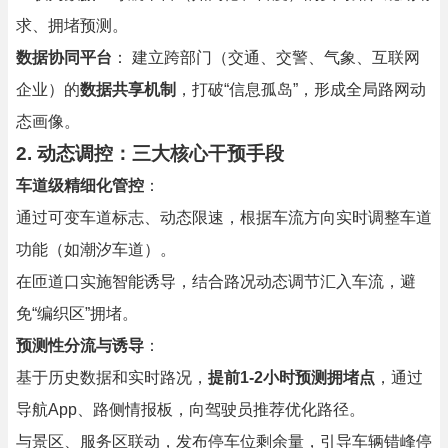
求、拥堵预测。
数据协同平台
： 建立跨部门（交通、交警、气象、互联网
企业）的
数据共享机制
，打破“信息孤岛”，形成全局路网动
态画像。
2. 动态调控：三大核心干预手段
车道级精细化管控
：
通过可变车道标志、动态限速，根据车流方向实时调整车道
功能（如潮汐车道）。
在匝道口实施智能诱导，结合路况动态调节汇入车流，避
免“编织区”拥堵。
预测性分流与诱导
：
基于历史数据和实时路况，
提前1-2小时预测拥堵点
，通过
导航App、路侧情报板，向驾驶员推荐优化路径。
与景区、服务区联动，发布停车位剩余量，引导车辆错峰停