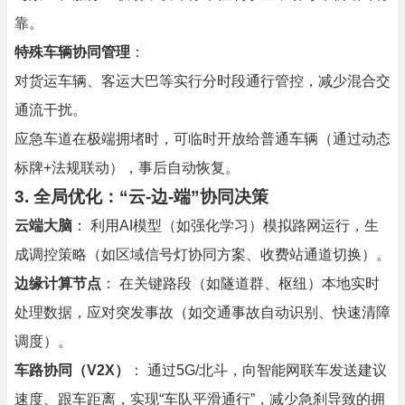
靠。
特殊车辆协同管理
：
对货运车辆、客运大巴等实行分时段通行管控，减少混合交
通流干扰。
应急车道在极端拥堵时，可临时开放给普通车辆（通过动态
标牌+法规联动），事后自动恢复。
3. 全局优化：“云-边-端”协同决策
云端大脑
： 利用AI模型（如强化学习）模拟路网运行，生
成调控策略（如区域信号灯协同方案、收费站通道切换）。
边缘计算节点
： 在关键路段（如隧道群、枢纽）本地实时
处理数据，应对突发事故（如交通事故自动识别、快速清障
调度）。
车路协同（V2X）
： 通过5G/北斗，向智能网联车发送建议
速度、跟车距离，实现“车队平滑通行”，减少急刹导致的拥