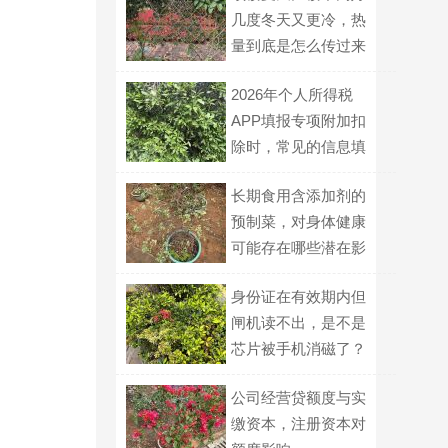
几度冬天又更冷，热
量到底是怎么传过来
的？
2026年个人所得税
APP填报专项附加扣
除时，常见的信息填
报错误有哪些需要避
长期食用含添加剂的
免？
预制菜，对身体健康
可能存在哪些潜在影
响？
身份证在有效期内但
闸机读不出，是不是
芯片被手机消磁了？
公司经营贷额度与实
缴资本，注册资本对