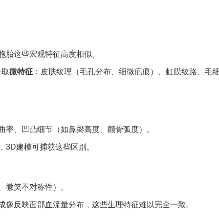
胞胎这些宏观特征高度相似。
提取
微特征
：皮肤纹理（毛孔分布、细微疤痕）、虹膜纹路、毛
部曲率、凹凸细节（如鼻梁高度、颧骨弧度）。
，3D建模可捕获这些区别。
、微笑不对称性）。
成像反映面部血流量分布，这些生理特征难以完全一致。