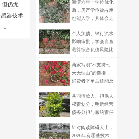
海淀六年一学位优化
，但仍无
后，房产学位被占用
传感器技术
也能入学，具体会走
）。
哪种划片路径？
个人负债、银行流水
影响审批，学会自查
测算综合负债风险比
例
商家写明"不支持七
天无理由"的链接，
消费者下单后还能反
悔吗？
共同借款人、担保人
权责划分，明确经营
债务分担与履约责任
针对阅读障碍人士，
2026年有哪些技术