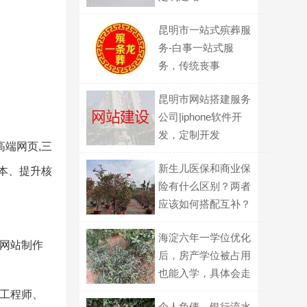
昆明市一站式殡葬服
务-白事一站式服
务，传统丧事
昆明市网站搭建服务
公司|iphone软件开
发，定制开发
高端网页,三
新生儿医保和商业保
本、提升核
险有什么区别？两者
应该如何搭配互补？
海淀六年一学位优化
,网站制作
后，房产学位被占用
也能入学，具体会走
哪种划片路径？
发工程师、
个人负债、银行流水