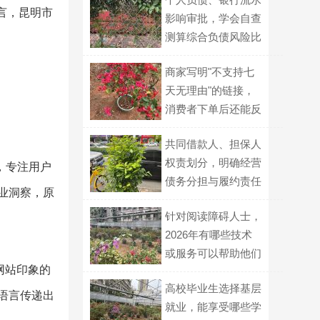
语言，昆明市
影响审批，学会自查
测算综合负债风险比
例
商家写明"不支持七
天无理由"的链接，
消费者下单后还能反
悔吗？
共同借款人、担保人
权责划分，明确经营
，专注用户
债务分担与履约责任
业洞察，原
针对阅读障碍人士，
2026年有哪些技术
或服务可以帮助他们
网站印象的
更顺畅地获取文字信
高校毕业生选择基层
息？
语言传递出
就业，能享受哪些学