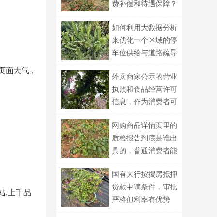
费补偿和待遇保障？
如何利用大数据分析
来优化一个区域的停
车位供给与道路疏导
策略？
页面大气，
外卖商家公示的营业
执照和食品经营许可
信息，作为消费者可
以用哪些方式交叉核
网购商品详情页里的
对真伪？
质检报告到底是谁出
具的，普通消费者能
自己查到吗？
国有大行按揭房抵押
贷款申请条件，审批
站,上千品
严格但利率有优势