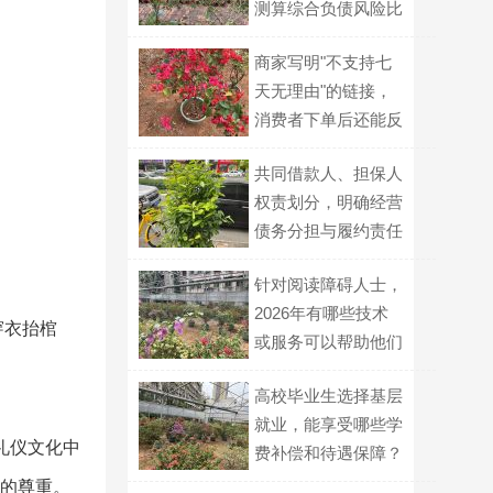
测算综合负债风险比
例
商家写明"不支持七
天无理由"的链接，
消费者下单后还能反
悔吗？
共同借款人、担保人
权责划分，明确经营
债务分担与履约责任
针对阅读障碍人士，
2026年有哪些技术
穿衣抬棺
或服务可以帮助他们
更顺畅地获取文字信
高校毕业生选择基层
息？
就业，能享受哪些学
礼仪文化中
费补偿和待遇保障？
者的尊重。