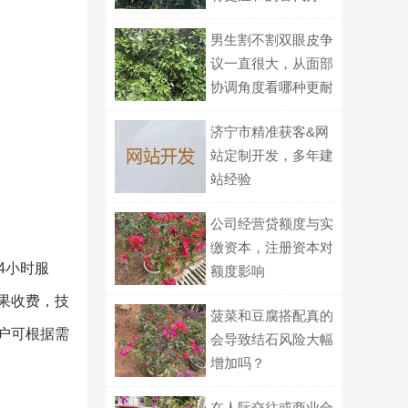
法？
男生割不割双眼皮争
议一直很大，从面部
协调角度看哪种更耐
看？
济宁市精准获客&网
站定制开发，多年建
站经验
公司经营贷额度与实
缴资本，注册资本对
4小时服
额度影响
果收费，技
菠菜和豆腐搭配真的
户可根据需
会导致结石风险大幅
增加吗？
在人际交往或商业合