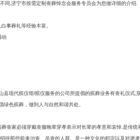
不同,济宁市按需定制丧葬悼念会服务专员会为您做详细的介绍.
,白事葬礼等经验丰富。
感动
山县现代殡仪馆/殡仪服务的公司所提倡的殡葬业务有丧礼仪式,
倡绿色殡葬，做到人与自然和谐共处。
殡葬丧家必须穿戴丧服晚辈穿孝表示对长辈的孝意和哀悼.是传统
排招待那些前来治丧、吊丧的人群。是一种文化的积淀以及对逝