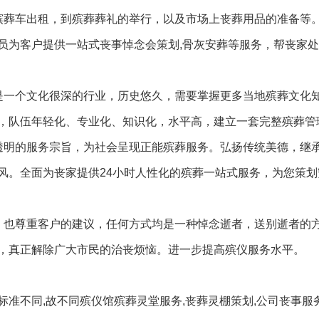
殡葬车出租，到殡葬葬礼的举行，以及市场上丧葬用品的准备等
员为客户提供一站式丧事悼念会策划,骨灰安葬等服务，帮丧家
是一个文化很深的行业，历史悠久，需要掌握更多当地殡葬文化
，队伍年轻化、专业化、知识化，水平高，建立一套完整殡葬管
透明的服务宗旨，为社会呈现正能殡葬服务。弘扬传统美德，继
风。全面为丧家提供24小时人性化的殡葬一站式服务，为您策划
，也尊重客户的建议，任何方式均是一种悼念逝者，送别逝者的
，真正解除广大市民的治丧烦恼。进一步提高殡仪服务水平。
准不同,故不同殡仪馆殡葬灵堂服务,丧葬灵棚策划,公司丧事服