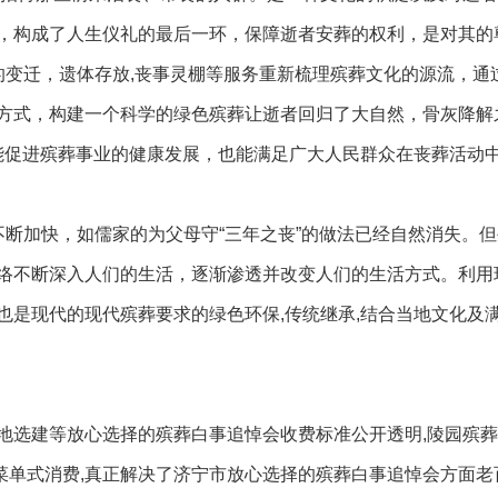
，构成了人生仪礼的最后一环，保障逝者安葬的权利，是对其的
的变迁，遗体存放,丧事灵棚等服务重新梳理殡葬文化的源流，通
方式，构建一个科学的绿色殡葬让逝者回归了大自然，骨灰降解
既能促进殡葬事业的健康发展，也能满足广大人民群众在丧葬活动
不断加快，如儒家的为父母守“三年之丧”的做法已经自然消失。
络不断深入人们的生活，逐渐渗透并改变人们的生活方式。利用
也是现代的现代殡葬要求的绿色环保,传统继承,结合当地文化及
,墓地选建等放心选择的殡葬白事追悼会收费标准公开透明,陵园殡
,菜单式消费,真正解决了济宁市放心选择的殡葬白事追悼会方面