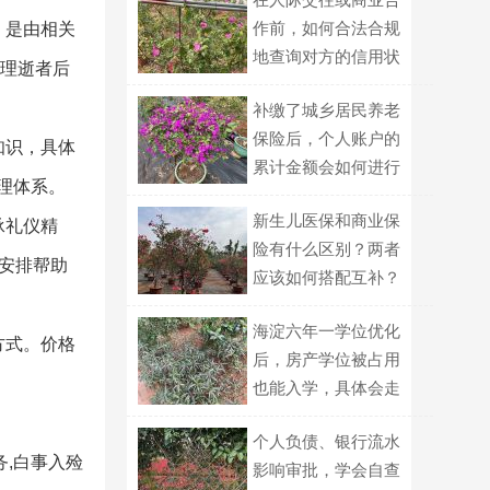
作前，如何合法合规
。是由相关
地查询对方的信用状
处理逝者后
况？
补缴了城乡居民养老
保险后，个人账户的
知识，具体
累计金额会如何进行
理体系。
计算？
新生儿医保和商业保
承礼仪精
险有什么区别？两者
安排帮助
应该如何搭配互补？
海淀六年一学位优化
方式。价格
后，房产学位被占用
也能入学，具体会走
哪种划片路径？
个人负债、银行流水
务,白事入殓
影响审批，学会自查