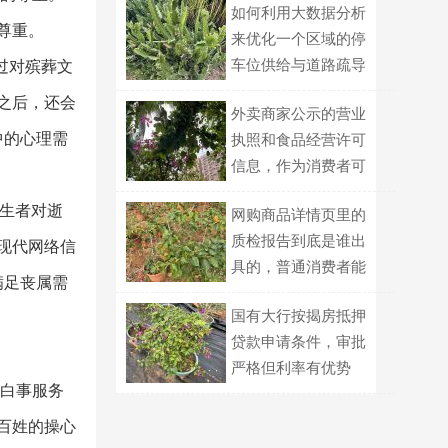
如何利用大数据分析
尊重。
来优化一个区域的停
车位供给与道路疏导
过对殡葬文
策略？
之后，还会
外卖商家公示的营业
中的心理需
执照和食品经营许可
信息，作为消费者可
以用哪些方式交叉核
但生者对逝
网购商品详情页里的
对真伪？
质检报告到底是谁出
现代网络信
具的，普通消费者能
满足丧属需
自己查到吗？
国有大行按揭房抵押
贷款申请条件，审批
严格但利率有优势
葬白事服务
老百姓的操心