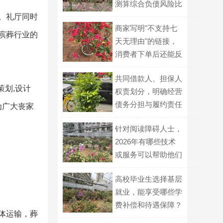
测算综合负债风险比
。礼厅同时
例
商家写明"不支持七
殡葬行业的
天无理由"的链接，
消费者下单后还能反
悔吗？
共同借款人、担保人
策划,设计
权责划分，明确经营
债务分担与履约责任
为广大丧家
针对阅读障碍人士，
2026年有哪些技术
或服务可以帮助他们
更顺畅地获取文字信
高校毕业生选择基层
息？
就业，能享受哪些学
费补偿和待遇保障？
体运输，葬