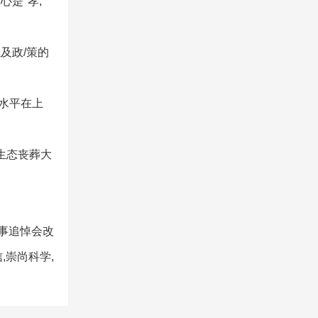
是"孝,
及政/策的
水平在上
生态丧葬大
白事追悼会改
,崇尚科学,