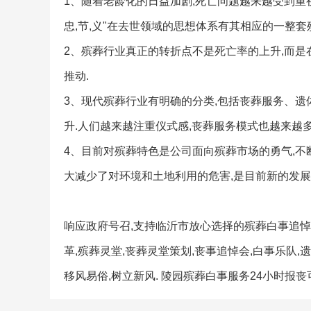
1、随着老龄化的日益加剧,死亡问题越来越受到重
忠,节,义"在去世领域的思想体系有其相应的一整套
2、殡葬行业真正的转折点不是死亡率的上升,而是
推动.
3、现代殡葬行业有明确的分类,包括丧葬服务、遗
升.人们越来越注重仪式感,丧葬服务模式也越来越多
4、目前对殡葬特色是公司面向殡葬市场的勇气,不
大减少了对环境和土地利用的危害,是目前新的发展
响应政府号召,支持临沂市放心选择的殡葬白事追悼
革,殡葬灵堂,丧葬灵堂策划,丧事追悼会,白事乐队
移风易俗,树立新风. 陵园殡葬白事服务24小时报丧