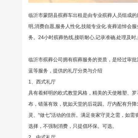
临沂市蒙阴县殡葬车出租是由专业殡葬人员组成的
明,消费自愿,服务人性化,技能专业化.丧葬追悼会
务。24小时殡葬热线,接听耐心,记录准确,处理及
临沂市殡葬公司拥有殡葬服务的资质，是经过审批
蓝等服务，提供的礼厅分类与介绍
1、西式礼厅
具有着鲜明的欧式教堂风格，精美的天使雕塑、罗
布，错落有致，犹如天堂的后花园。厅内配有升降
灵、“做七”活动的佳所。满足丧家守灵之需，如
选择，不强制消费，只提倡环保。可选。
2、中式礼厅