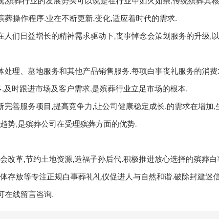
视,殡葬行业的发展势头可以说是在行业中如火如荼,传统殡葬其核心
殡葬操作程序.业在不断更新,变化,适应着时代的需求.
在人们日益增长的精神需求驱动下,丧事悼念会策划服务的升级,以
体处理、墓地服务和其他产品销售服务.每项白事丧礼服务的消费
,及时跟进市场及客户需求,是殡葬行业立足市场的根本.
断完善服务项目,提高竞争力,让公司健康稳定成长.的需求在增加,
趋势,是殡葬公司在受理殡葬方面的优势.
会改革,节约土地资源,造福子孙后代.积极推进放心选择的殡葬
,遗体存放等专注正规白事葬礼礼仪促进人与自然和谐.破除封建迷信
可在线留言咨询.