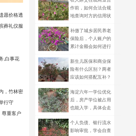
作前，如何合法合规
遗愿价格透
地查询对方的信用状
况？
供殡葬礼仪服
补缴了城乡居民养老
保险后，个人账户的
累计金额会如何进行
计算？
务,白事花
新生儿医保和商业保
险有什么区别？两者
应该如何搭配互补？
内，竹林密
海淀六年一学位优化
后，房产学位被占用
举行守
也能入学，具体会走
，尊重客户
哪种划片路径？
个人负债、银行流水
影响审批，学会自查