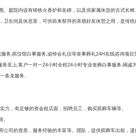
围。庭院内设有铸铁火香炉和名碑，以及供家属休息的古式长椅
，卫生间及休息室，可供前来祭拜的亲朋好友休憩之用，是传统
服务,殡仪馆白事服务,追悼会礼仪等丧事葬礼24H在线咨询项目
服务至上,客户一对一24小时全程24小时专业丧葬白事服务,竭诚
一条龙服务.
济实力，有足够的资金租店面，招聘员工，购买殡葬车辆等。
等。
营公司的资质，服务经验的丰富等。团队，提供殡葬车出租，遗