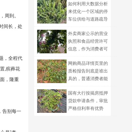
如何利用大数据分析
来优化一个区域的停
业，周到。
车位供给与道路疏导
时间长，处
策略？
外卖商家公示的营业
执照和食品经营许可
信息，作为消费者可
以用哪些方式交叉核
题，全程代
网购商品详情页里的
对真伪？
置,殡葬花
质检报告到底是谁出
具的，普通消费者能
体面，隆重
自己查到吗？
国有大行按揭房抵押
贷款申请条件，审批
严格但利率有优势
，告别每一