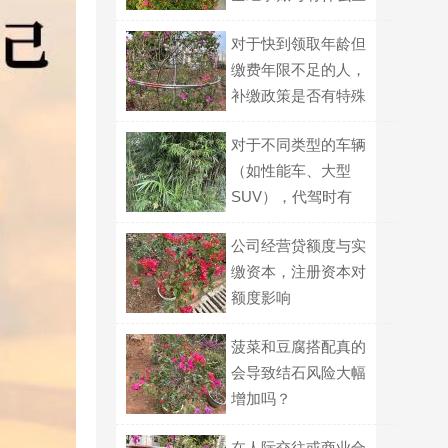
别？
对于快到领取年龄但
缴费年限不足的人，
补缴政策是否有特殊
规定？
对于不同类型的车辆
（如性能车、大型
SUV），代驾时有
哪些驾驶技巧差异？
公司经营贷额度与实
缴资本，注册资本对
额度影响
菠菜和豆腐搭配真的
会导致结石风险大幅
增加吗？
在人际交往或商业合