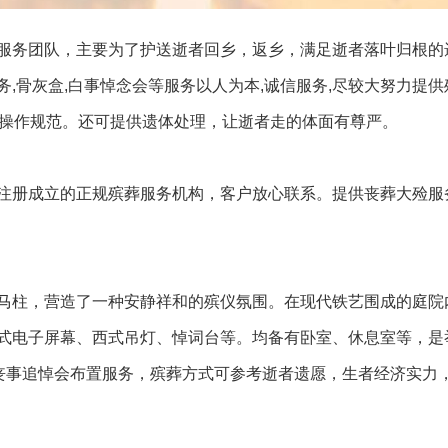
服务团队，主要为了护送逝者回乡，返乡，满足逝者落叶归根的
服务,骨灰盒,白事悼念会等服务以人为本,诚信服务,尽较大努力提
时,操作规范。还可提供遗体处理，让逝者走的体面有尊严。
注册成立的正规殡葬服务机构，客户放心联系。提供丧葬大殓服
马柱，营造了一种安静祥和的殡仪氛围。在现代铁艺围成的庭院
式电子屏幕、西式吊灯、悼词台等。均备有卧室、休息室等，是
需丧事追悼会布置服务，殡葬方式可参考逝者遗愿，生者经济实力