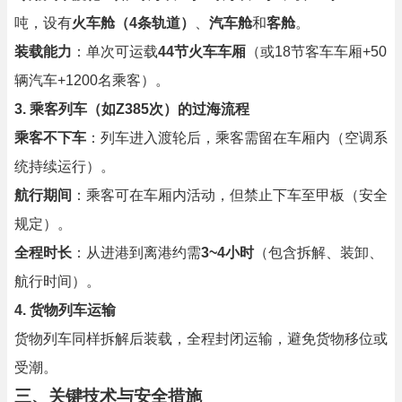
吨，设有
火车舱（4条轨道）
、
汽车舱
和
客舱
。
装载能力
：单次可运载
44节火车车厢
（或18节客车车厢+50
辆汽车+1200名乘客）。
3. 乘客列车（如Z385次）的过海流程
乘客不下车
：列车进入渡轮后，乘客需留在车厢内（空调系
统持续运行）。
航行期间
：乘客可在车厢内活动，但禁止下车至甲板（安全
规定）。
全程时长
：从进港到离港约需
3~4小时
（包含拆解、装卸、
航行时间）。
4. 货物列车运输
货物列车同样拆解后装载，全程封闭运输，避免货物移位或
受潮。
三、关键技术与安全措施