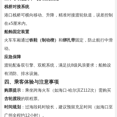
栈桥对接系统
港口栈桥可横向移动、升降，精准对接渡轮轨道，误差控制
在±5厘米内。
船舱固定装置
火车车厢通过
铁鞋（制动楔）
和
绑扎带
固定，防止航行中滑
动。
应急保障
渡轮配备双引擎、双舵系统，满足抗8级风浪要求；船舱设
有消防、排水设施。
四、乘客体验与注意事项
购票提示
：乘坐跨海火车（如海口-哈尔滨Z112次）需购买
含轮渡段
的联程票。
时间规划
：过海段耗时较长，建议预留充足时间（如海口至
广州全程约12小时）。