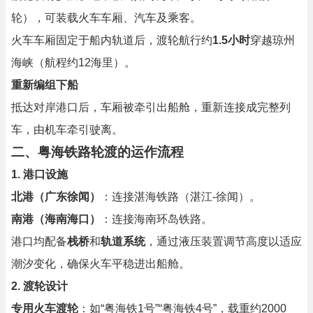
轮），可装载火车车厢、汽车及乘客。
火车车厢固定于船内轨道后，渡轮航行约
1.5小时
穿越琼州
海峡（航程约12海里）。
重新编组下船
抵达对岸港口后，车厢被牵引出船舱，重新连接成完整列
车，由机车牵引驶离。
二、粤海铁路轮渡的运作流程
1. 港口设施
北港（广东徐闻）
：连接湛海铁路（湛江-徐闻）。
南港（海南海口）
：连接海南环岛铁路。
港口均配备
栈桥
和
轨道系统
，通过液压装置调节高度以适应
潮汐变化，确保火车平稳进出船舱。
2. 渡轮设计
专用火车渡轮
：如“粤海铁1号”“粤海铁4号”，载重约2000