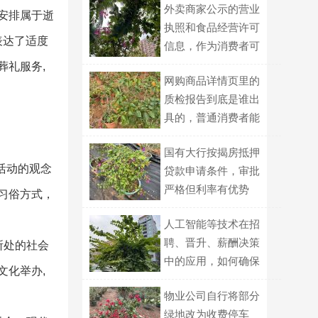
外卖商家公示的营业
安排属于逝
执照和食品经营许可
表达了适度
信息，作为消费者可
以用哪些方式交叉核
葬礼服务,
网购商品详情页里的
对真伪？
质检报告到底是谁出
具的，普通消费者能
自己查到吗？
国有大行按揭房抵押
活动的观念
贷款申请条件，审批
严格但利率有优势
习俗方式，
人工智能等技术在招
聘、晋升、薪酬决策
所处的社会
中的应用，如何确保
文化举办,
公平？
物业公司自行将部分
绿地改为收费停车