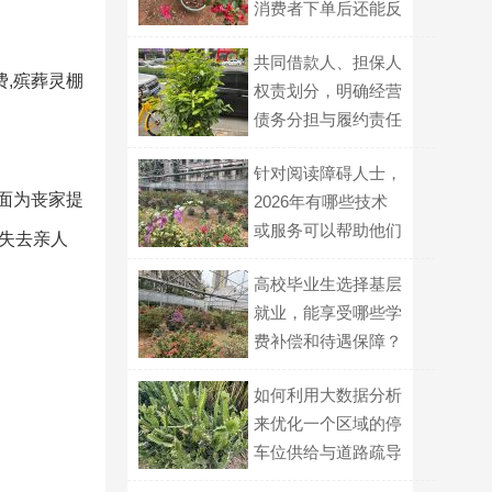
消费者下单后还能反
悔吗？
共同借款人、担保人
费,殡葬灵棚
权责划分，明确经营
债务分担与履约责任
针对阅读障碍人士，
面为丧家提
2026年有哪些技术
或服务可以帮助他们
失去亲人
更顺畅地获取文字信
高校毕业生选择基层
息？
就业，能享受哪些学
费补偿和待遇保障？
如何利用大数据分析
来优化一个区域的停
车位供给与道路疏导
策略？