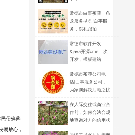
常德市白事殡葬一条
龙服务-办理白事服
务，殡礼跟拍
常德市软件开发
&java开源cms二次
开发，模板建站
常德市殡葬公司电
话|白事服务公司，
为家属解决后顾之忧
在人际交往或商业合
作前，如何合法合规
承民俗殡葬
地查询对方的信用状
况？
丧属放心，
补缴了城乡居民养老