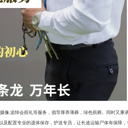
葬摄像,追悼会殡礼等服务，倡导厚养薄葬，绿色殡葬。同时又秉
以及配置专业的遗体保存，护送专员，让长途运输尸体有保障，