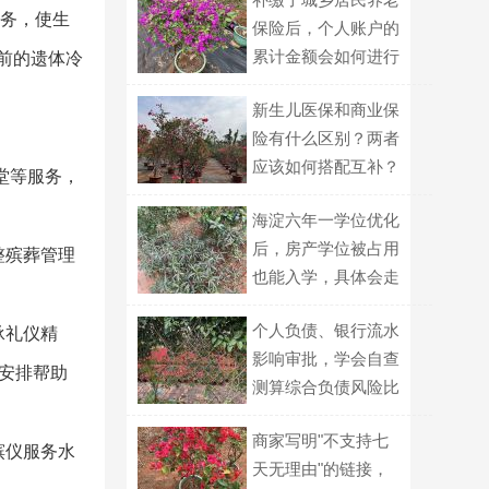
服务，使生
保险后，个人账户的
累计金额会如何进行
前的遗体冷
计算？
新生儿医保和商业保
险有什么区别？两者
应该如何搭配互补？
堂等服务，
海淀六年一学位优化
后，房产学位被占用
整殡葬管理
也能入学，具体会走
哪种划片路径？
个人负债、银行流水
承礼仪精
影响审批，学会自查
安排帮助
测算综合负债风险比
例
商家写明"不支持七
殡仪服务水
天无理由"的链接，