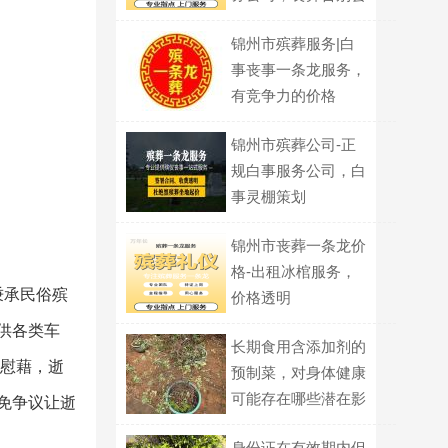
服务
锦州市殡葬服务|白
事丧事一条龙服务，
有竞争力的价格
锦州市殡葬公司-正
规白事服务公司，白
事灵棚策划
锦州市丧葬一条龙价
格-出租冰棺服务，
秉承民俗殡
价格透明
供各类车
长期食用含添加剂的
以慰藉，逝
预制菜，对身体健康
可能存在哪些潜在影
免争议让逝
响？
身份证在有效期内但