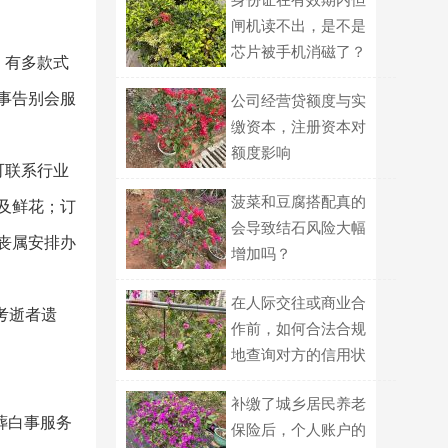
闸机读不出，是不是
芯片被手机消磁了？
。有多款式
事告别会服
公司经营贷额度与实
缴资本，注册资本对
额度影响
可联系行业
菠菜和豆腐搭配真的
及鲜花；订
会导致结石风险大幅
丧属安排办
增加吗？
在人际交往或商业合
考逝者遗
作前，如何合法合规
地查询对方的信用状
况？
补缴了城乡居民养老
葬白事服务
保险后，个人账户的