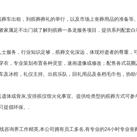
殡葬车出租，到殡葬葬礼的举行，以及市场上丧葬用品的准备等
者家属足不出门就了解到殡葬一条龙服务项目，提供系列配套白
人士服务，行业知识足够，殡葬文化深远，体现对逝者的尊重，
穿衣，专业策划布置各种灵堂，速画遗像或修改；配售各式花圈
车及冰棺，礼仪主持。出殡乐队，回礼用品及各档毛巾包，协助
送遗体或骨灰,安排殡仪馆火化事宜。提供给类型的殡葬方式可参
只提倡环保。.
在线咨询界工作精英,本公司拥有员工多名,有专业的24小时专业丧