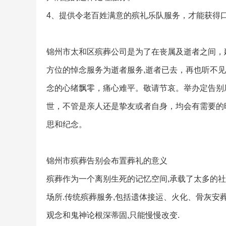
4、提供令老百姓满意的殡礼乐队服务，才能获得
锦州市太和区殡葬公司是为了在丧属及逝者之间，
方位的悼念服务为逝者服务,逝者已去，再也听不
念的心绪飘零，痛心难平。敬请节哀。举办定告别
世，不管是亲人还是挚友或者自身，均会有需要的
思和纪念。
锦州市殡葬告别会布置葬礼的意义
殡葬作为一个离别生死的记忆空间,承载了太多的
场所.传统殡葬服务,包括遗体接运、火化、骨灰安
观念和鬼神论根深蒂固,只能慢慢改变.