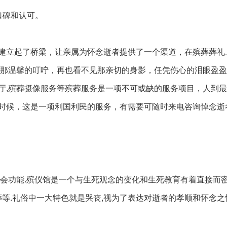
口碑和认可。
建立起了桥梁，让亲属为怀念逝者提供了一个渠道，在殡葬葬礼
见那温馨的叮咛，再也看不见那亲切的身影，任凭伤心的泪眼盈
厅,殡葬摄像服务等殡葬服务是一项不可或缺的服务项目，人到
时候，这是一项利国利民的服务，有需要可随时来电咨询悼念逝
社会功能.殡仪馆是一个与生死观念的变化和生死教育有着直接而
葬等.礼俗中一大特色就是哭丧,视为了表达对逝者的孝顺和怀念之