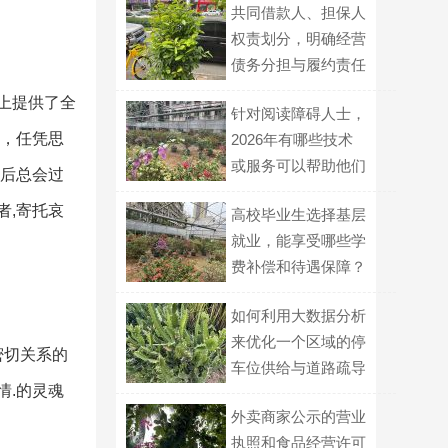
共同借款人、担保人
权责划分，明确经营
债务分担与履约责任
上提供了全
针对阅读障碍人士，
盈，任凭思
2026年有哪些技术
或服务可以帮助他们
最后总会过
更顺畅地获取文字信
者,寄托哀
高校毕业生选择基层
息？
就业，能享受哪些学
费补偿和待遇保障？
如何利用大数据分析
来优化一个区域的停
密切关系的
车位供给与道路疏导
情.的灵魂
策略？
外卖商家公示的营业
执照和食品经营许可