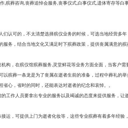
制作,殡葬咨询,丧葬追悼会服务,丧事仪式,白事仪式,遗体寄存等白
人们认可的，不太清楚选择殡仪业务的时候，可选当地经营多年
的服务，结合当地文化又满足时下殡葬政策，提供丧属满意的殡
仪机构，在殡仪馆殡葬服务,灵堂鲜花等业务方面全面，当客户需
可以殡葬一条龙是为了丧属在逝者生前的准备，过程中葬礼的举
程省心，省时的同时，还能表达对逝者的纪念和哀悼。。
馆的工作人员要拿出专业的服务以及竭诚的态度来提供服务，让
体接运，可提供上门为逝者化妆等，这些专业殡葬有着多年经验