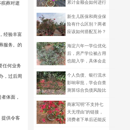
累计金额会如何进行
事殡葬对逝
计算？
新生儿医保和商业保
险有什么区别？两者
应该如何搭配互补？
，经验丰富
葬服务。的
海淀六年一学位优化
后，房产学位被占用
也能入学，具体会走
要任何业务
哪种划片路径？
个人负债、银行流水
办，过后周
影响审批，学会自查
测算综合负债风险比
逝者体面，
例
商家写明"不支持七
天无理由"的链接，
，提供令客
消费者下单后还能反
悔吗？