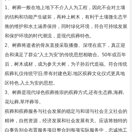
1、树葬一般在地上地下不介入人为工程，因此不会对土壤
的结构和功能产生破坏，再种上树木，有利于土壤微生态平
衡的维护和水土涵养保持，同时绿化环境，符合可持续发展
和保护环境的时代潮流，是现代殡葬特色。
2、树葬将逝者的骨灰直接采取播撒、深埋在底下，真正迎
合和满足了群众“入土为安”的传统思想相吻合。50年或百年
后，树木成材，成为参天大树，为子孙后代造福。符合传统
殡葬礼仪传统守旧,带有封建色彩.地区殡葬文化仪式更具地
区特色.入土为安的思想。
3、树葬是现代绿色殡葬推崇的殡葬方式,还有生态葬,海葬,
花坛葬,草坪葬等。
殡葬和殡葬服务与社会发展的稳定与和谐与社会主义社会的
精神，自然资源，经济发展和社会发展有关。应该将独特的
白事告别会布置服务项目整合到每项实际服务中，忠诚地工