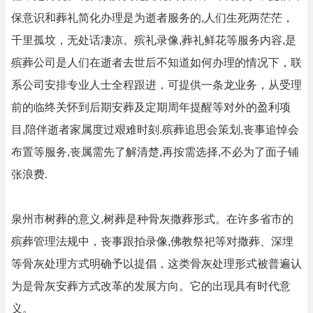
保意识和葬礼简化办理是为逝者服务的,人们生死两茫茫，
千里孤坟，无处话凄凉。殡礼录像,葬礼鲜花等服务内容,是
殡葬公司是人们在逝者去世后不知道如何办理的情况下，联
系公司安排专业人士全程跟进，可提供一条龙业务，从受理
前的临终关怀到后期安葬及定期周年提醒等对外的盈利项
目,陪伴逝者家属度过艰难时刻.殡葬追思会策划,丧事追悼会
布置等服务,丧属需先了解清楚,再按需选择,不必为了面子铺
张浪费.
泉州市树葬的意义,树葬是种骨灰撒葬形式。在许多省市的
殡葬管理法规中，丧事跟拍录像,佛教祭祀等对撒葬、深埋
等骨灰处理方式明确予以提倡，这类骨灰处理形式被普遍认
为是骨灰安葬方式改革的发展方向。它的出现具有时代意
义。