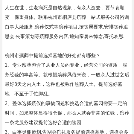
人生在世，生老病死是自然现象，有亲人逝去，要节哀顺
变，保重身体。联系杭州市桐庐县殡葬一站式服务公司咨询
白事大殓服务,殡葬仪式等殡葬项目,按丧属要求,安排丧葬追
思会,丧事策划等殡葬服务内容,通知亲属来悼念,寄托哀思.
杭州市殡葬中提前选择墓地的好处都有哪些？
1、专业殡葬包含了从业人员的专业，经营公司的资质，服
务经验的丰富等。就根据殡葬风俗来说，一般亲人过世之后
最好3天之内入土，这种也被称作热葬入土。提前选好墓
地，不至于手忙脚乱。
2、整体选择殡仪的事物问题和挑选合适的墓园需要一定的
时间，如果整体显得很仓促，那么人就会非常的忙碌，殡葬
一条龙服务建议提前选好合适的陵园
3、白事灵棚策划,告别会殡礼服务提前选择墓地，选择会多