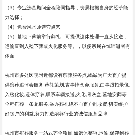
（3）专业选墓顾问全程陪同指导，丧属根据自身的经济能
力选择；
（4）免费风水师选穴点穴；
（5）墓地下葬前举行葬礼，可提供遗体处理一直从接送，
运输直到入殓下葬或火化服务等。，以便亲属在悼唁逝者有
体面。
杭州市多处医院附近都设有殡葬服务点,竭诚为广大丧户提
供殡葬追悼会服务,葬礼策划,丧事悼念会服务,白事跟拍录像,
入殓化妆,遗体穿衣,联系车辆接送,火化,骨灰盒,墓地安葬等
全程殡葬一条龙服务.举办葬礼绝不向丧户乱收费,切实维护
好丧户的利益,努力打造殡葬行业的诚信服务品牌.
杭州市殡葬服务一站式齐全项目,如遗体整容,运输,保存到葬