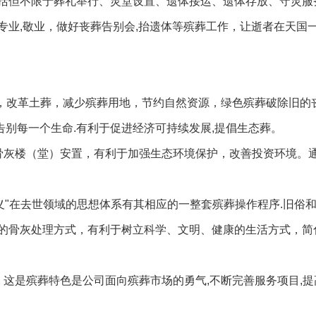
括但不限于葬礼举行、灵堂设置、遗体接运、遗体存放、守灵服
专业,敬业，做好丧葬告别会,抬遗体等殡葬工作，让逝者在天国
葬，改革土葬，减少殡葬用地，节约自然资源，绿色殡葬破除旧的
告别每一个生命.有利于促进经济可持续发展,提倡生态葬。
骨灰楼（堂）安置，有利于加强生态环境保护，改善投资环境。
,义"在去世领域的思想体系有其相应的一整套殡葬操作程序.旧俗
的骨灰处理方式，有利于树立科学、文明、健康的生活方式，简
这是殡葬特色是公司面向殡葬市场的勇气,不断完善服务项目,提