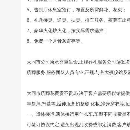
5、告别厅休息室预订，布置及所需鲜花、花束；
6、礼兵接灵、送灵、扶灵、推车服务、殡葬车出
7、豪华火化炉火化，按实际需求选择；
8、免费一个月骨灰寄存等。
大同市公司秉承尊重生命,正规葬礼服务公司,家庭殡
殡葬服务.服务团队人员专业,正规.与各大殡仪馆及
大同市殡葬花费贵不贵,取决于客户需要殡仪馆提供什
年祭拜,扫墓等,延伸服务如整容,化妆,净身穿衣等
一、遗体接运.遗体接运用什么车,车型不同收费是不
可签订协议约定,避免出现乱收费或绑定消费,客户放心