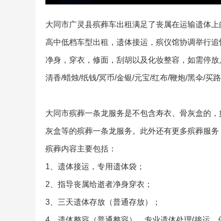
大同市广灵县殡葬车出租满足了丧属在运输遗体上
高中低档车型出租，遗体接运，殡仪馆协调举行追
净身，穿衣，修面，刮胡以及化妆整容，如需停放几
清香/蜡烛/纸钱/冥币/金银/元宝/红布/鞭炮/黑
大同市殡葬一条龙服务是不包含寿衣、骨灰盒的，
灰盒等的殡葬一条龙服务。此外还有更多殡葬服务
殡葬内容主要包括：
1、遗体接运，专用遗体袋；
2、指导丧属给逝者净身穿衣；
3、三天遗体存放（普通存放）；
4、遗体整容（普通整容），专业遗体处理(接运，