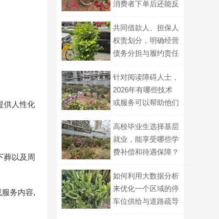
消费者下单后还能反
悔吗？
共同借款人、担保人
权责划分，明确经营
债务分担与履约责任
针对阅读障碍人士，
2026年有哪些技术
或服务可以帮助他们
提供人性化
更顺畅地获取文字信
高校毕业生选择基层
息？
就业，能享受哪些学
费补偿和待遇保障？
下葬以及周
如何利用大数据分析
来优化一个区域的停
服务内容,
车位供给与道路疏导
策略？