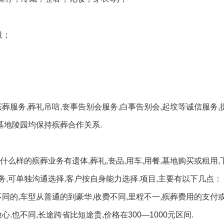
租；
葬服务,葬礼吊唁,丧事告别会服务,白事告别会,起坟等诚信服务,
墓地陵园均保持殡葬合作关系.
么样的殡葬业务有遗体,葬礼,丧品,用车,用餐,墓地购买或租用,
服务,可单独沟通选择,客户按自身能力选择.项目,主要有以下几点：
同的,车型从普通的到豪华,收费不同,里程不一,殡葬费用的支付或
.也不同,长途跨省比短途贵,价格在300—1000元区间.