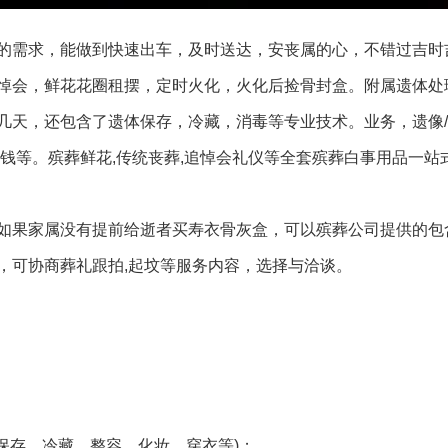
的需求，能做到快速出车，及时送达，安丧属的心，不错过吉时
悼会，鲜花花圈租摆，定时火化，火化后捡骨封盒。附属遗体处
天，还包含了遗体保存，冷藏，消毒等专业技术。业务，遗像/孝
伞/买路钱等。殡葬鲜花,传统丧葬,追悼会礼仪等全套殡葬白事用品一
如果家属没有提前给逝者买寿衣骨灰盒，可以殡葬公司提供的包
，可协商葬礼跟拍,起坟等服务内容，选择与洽谈。
保存，冷藏，整容，化妆，穿衣等)；