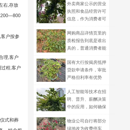
外卖商家公示的营业
左右,存放
执照和食品经营许可
00—800
信息，作为消费者可
以用哪些方式交叉核
网购商品详情页里的
对真伪？
,客户按参
质检报告到底是谁出
具的，普通消费者能
自己查到吗？
合理,客户
国有大行按揭房抵押
过程,客户
贷款申请条件，审批
严格但利率有优势
人工智能等技术在招
聘、晋升、薪酬决策
中的应用，如何确保
公平？
的仪式和葬
物业公司自行将部分
绿地改为收费停车