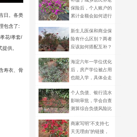
保险后，个人账户的
吉日。各类
累计金额会如何进行
计算？
理包含了:
新生儿医保和商业保
花/孝套/
险有什么区别？两者
应该如何搭配互补？
站式提供。
海淀六年一学位优化
后，房产学位被占用
含寿衣、骨
也能入学，具体会走
哪种划片路径？
个人负债、银行流水
影响审批，学会自查
测算综合负债风险比
例
商家写明"不支持七
天无理由"的链接，