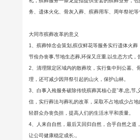
礼，殡葬服务一条龙是指提供全套的殡葬业务，包
务、遗体火化、骨灰入葬、殡葬用车、周年祭祀等
大同市殡葬改革的意义
1、殡葬悼念会策划,殡仪鲜花等服务实行遗体火
节俭办丧事,节地生态葬,环保又庄重.以生态方式，
2、清理限定区域内的散葬坟，实行集中到公墓、
理，还可减少因拜祭引起的山火，保护山林。
3、白事入殓服务破除传统殡葬其核心是"孝,忠,节
信，实行葬法与葬礼的改革，采取不占地或少占地
轻群众办丧负担，提高人们的生活水平和质量。
4、人来自自然，最后又回归自然，合乎自然之道，
让公司健康稳定成长.。