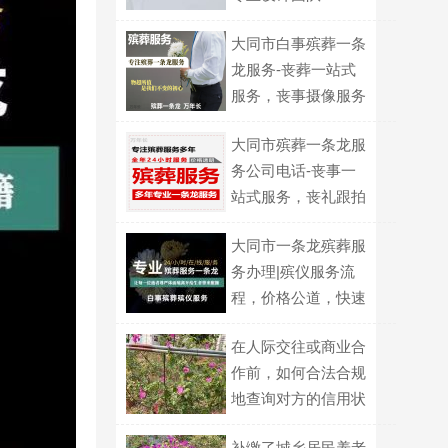
大同市白事殡葬一条
龙服务-丧葬一站式
服务，丧事摄像服务
大同市殡葬一条龙服
务公司电话-丧事一
站式服务，丧礼跟拍
大同市一条龙殡葬服
务办理|殡仪服务流
程，价格公道，快速
上门
在人际交往或商业合
作前，如何合法合规
地查询对方的信用状
况？
补缴了城乡居民养老