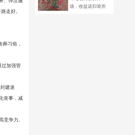
务、悼念服
场，收益该归谁所
一路走好。
有？
丧葬习俗，
通过加强管
和封建迷
化丧事，减
高竞争力,