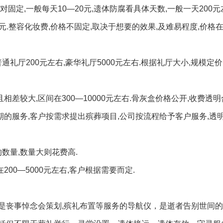
定,一般每天10—20元,遗体防腐看具体天数,一般一天200元
元.整容化妆费,价格不固定,取决于想要的效果,及难易程度,价格在2
礼厅200元左右,豪华礼厅5000元左右.根据礼厅大小,规模定价
相差较大,区间在300—10000元左右.骨灰盒价格公开,收费透明
期的服务,客户按需求提出殡葬项目,公司按流程给予客户服务,透明
数量,数量大则花费高.
00—5000元左右,客户根据需要而定.
是丧事悼念会策划,殡礼布置等服务的导航仪，是逝者告别世间